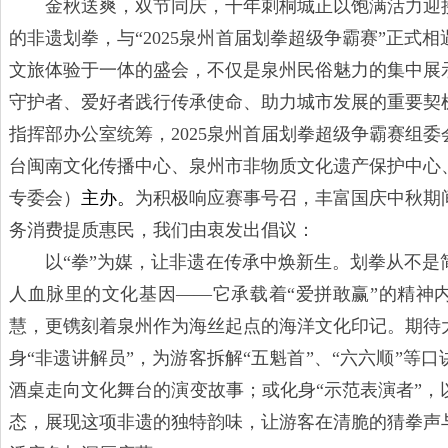
金秋送爽，双节同庆，千年刺桐城正以饱满活力迎
的非遗划拳，与“2025泉州首届划拳超级争霸赛”正式
文旅体验于一体的盛会，
不仅是泉州民俗魅力的集中展
守护者、爱好者践行传承使命、助力城市发展的重要契
指挥部办公室统筹，
2025泉州首届划拳超级争霸赛组委
台闽南文化传播中心、泉州市非物质文化遗产保护中心
专委会）
主办。
为积极响应赛事号召，丰富国庆中秋期
务消费提质惠民，我们由衷发出倡议：
以“拳”为媒，让非遗在传承中焕新生。划拳从不
人血脉里的文化基因——它承载着“爱拼敢赢”的精神内
慧，更镌刻着泉州作为海丝起点的海洋文化印记。期待
身“非遗讲解员”，为游客拆解“五魁首”、“六六顺”等
酒桌走向文化舞台的演变故事；或化身“示范表演者”，
态，展现这项非遗的独特韵味，让游客在清脆的猜拳声