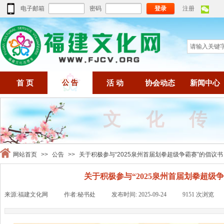
电子邮箱
密码
登录
注册
首 页
公 告
活 动
协会动态
新闻中心
文化
网站首页
>>
公告
>>
关于积极参与“2025泉州首届划拳超级争霸赛”的倡议书
关于积极参与“2025泉州首届划拳超级
来源:
福建文化网
|
作者:
秘书处
|
发布时间:
2025-09-24
|
9151
次浏览
|