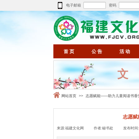
电子邮箱
密码
首 页
公 告
活 动
网站首页
>>
志愿赋能——助力儿童阅读书香
志愿赋
来源:
福建文化网
|
作者:
秘书处
|
发布时间